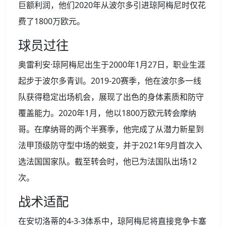
巨额利润，他们2020年从波尔多引进琼阿梅尼时仅花
费了1800万欧元。
球员过往
奥雷利安·琼阿梅尼出生于2000年1月27日，职业生涯
起步于波尔多青训。2019-20赛季，他在波尔多一线
队获得稳定出场机会，展现了出色的身体素质和防守
覆盖能力。2020年1月，他以1800万欧元转会摩纳
哥。在摩纳哥的两个半赛季，他完成了从潜力新星到
法甲顶级防守型中场的蜕变，并于2021年9月首次入
选法国国家队。截至转会时，他已为法国队出场12
次。
战术适配
在安切洛蒂的4-3-3体系中，琼阿梅尼将直接竞争卡塞