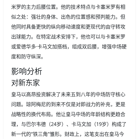
米罗的主力后腰位置。他的技术特点与卡塞米罗有相
似之处：强壮的身体、出色的位置感和预判能力。但
他同时具备更快的纵向移动速度和更现代的由守转攻
出球能力。在特定战术安排下，他也可以与卡塞米罗
或爱德华多·卡马文加搭档，组成双后腰，增强中场硬
度和防守纵深。
影响分析
对新东家
皇马以高昂投资解决了未来五到八年的中场防守核心
问题。琼阿梅尼的到来不仅是对即战力的补充，更是
战略性的换代布局。他让皇马中场的年龄结构更趋合
理，与巴尔韦德（24岁）、卡马文加（19岁）构成了
新一代的“铁三角”雏形。财政上，这笔支出在皇马今