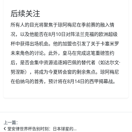
后续关注
所有人的目光将聚焦于琼阿梅尼在季前赛的融入情
况，以及他能否在8月10日对阵法兰克福的欧洲超级
杯中获得出场机会。他的加盟也引发了关于卡塞米罗
未来角色的讨论。此外，皇马在完成这笔重磅签约
后，是否会集中资源追逐姆巴佩的替代者（如达尔文·
努涅斯），将成为今夏转会窗的剩余焦点。琼阿梅尼
在伯纳乌的首秀，预计将在8月14日的西甲揭幕战。
上一篇：
堂安律世界杯告别时刻：日本球星的…