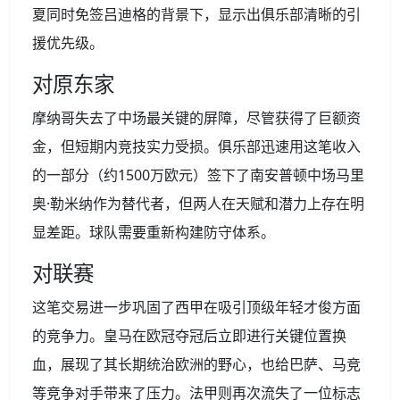
夏同时免签吕迪格的背景下，显示出俱乐部清晰的引
援优先级。
对原东家
摩纳哥失去了中场最关键的屏障，尽管获得了巨额资
金，但短期内竞技实力受损。俱乐部迅速用这笔收入
的一部分（约1500万欧元）签下了南安普顿中场马里
奥·勒米纳作为替代者，但两人在天赋和潜力上存在明
显差距。球队需要重新构建防守体系。
对联赛
这笔交易进一步巩固了西甲在吸引顶级年轻才俊方面
的竞争力。皇马在欧冠夺冠后立即进行关键位置换
血，展现了其长期统治欧洲的野心，也给巴萨、马竞
等竞争对手带来了压力。法甲则再次流失了一位标志