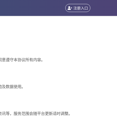
注册入口
同意遵守本协议所有内容。
动及数据使用。
资讯等，服务范围会随平台更新适时调整。