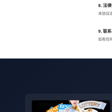
8. 法
本协议
9. 联
如有任何疑