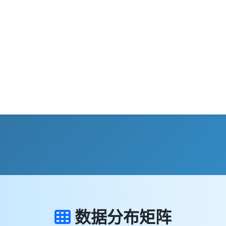
数据分布矩阵