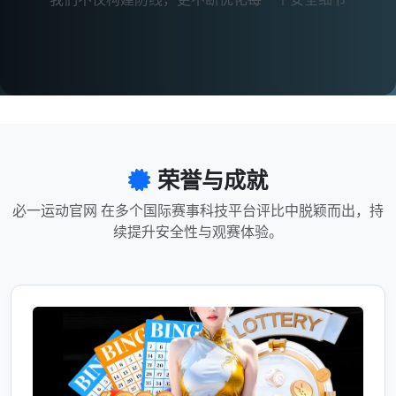
荣誉与成就
必一运动官网 在多个国际赛事科技平台评比中脱颖而出，持
续提升安全性与观赛体验。