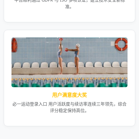
准。
用户满意度大奖
必一运动登录入口 用户活跃度与续访率连续三年领先，综合
评分稳定保持高位。