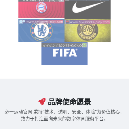
品牌使命愿景
必一运动官网 秉持“技术、透明、安全、体验”为价值核心，
致力于打造面向未来的数字体育服务平台。