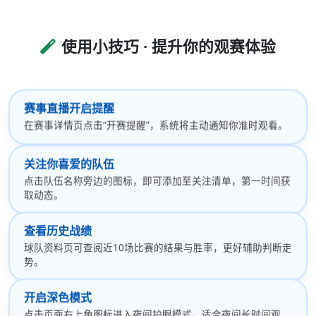
使用小技巧 · 提升你的观赛体验
赛事直播开启提醒
在赛事详情页点击“开赛提醒”，系统将主动通知你准时观看。
关注你喜爱的队伍
点击队伍名称旁边的图标，即可添加至关注清单，第一时间获
取动态。
查看历史战绩
球队资料页可查阅近10场比赛的结果与胜率，更好辅助判断走
势。
开启深色模式