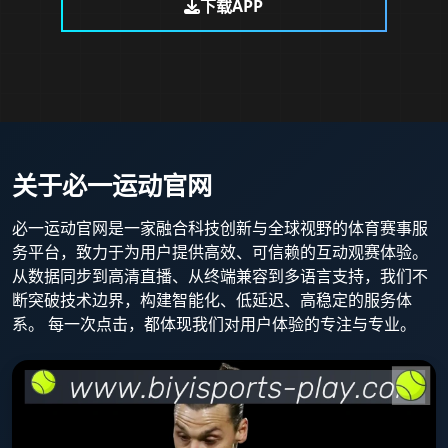
下载APP
关于必一运动官网
必一运动官网是一家融合科技创新与全球视野的体育赛事服
务平台，致力于为用户提供高效、可信赖的互动观赛体验。
从数据同步到高清直播、从终端兼容到多语言支持，我们不
断突破技术边界，构建智能化、低延迟、高稳定的服务体
系。 每一次点击，都体现我们对用户体验的专注与专业。