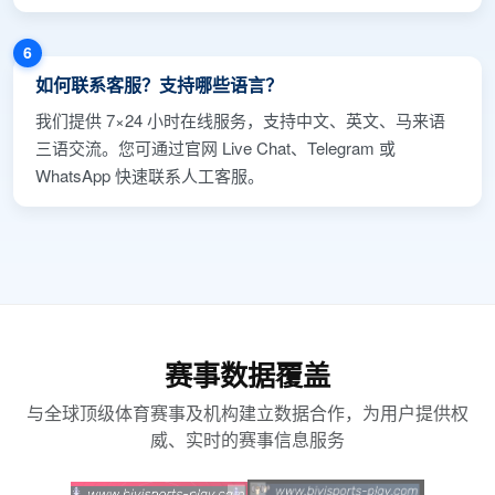
6
如何联系客服？支持哪些语言？
我们提供 7×24 小时在线服务，支持中文、英文、马来语
三语交流。您可通过官网 Live Chat、Telegram 或
WhatsApp 快速联系人工客服。
赛事数据覆盖
与全球顶级体育赛事及机构建立数据合作，为用户提供权
威、实时的赛事信息服务