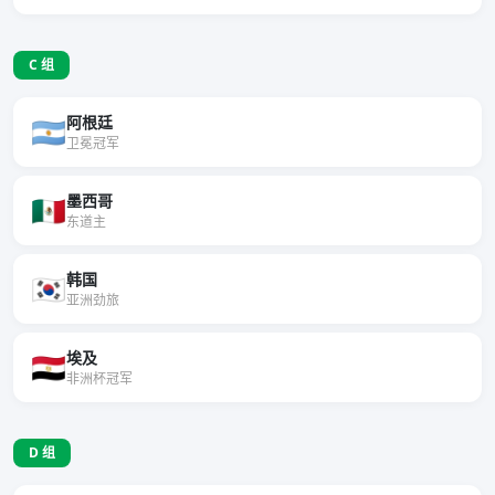
C 组
阿根廷
🇦🇷
卫冕冠军
墨西哥
🇲🇽
东道主
韩国
🇰🇷
亚洲劲旅
埃及
🇪🇬
非洲杯冠军
D 组