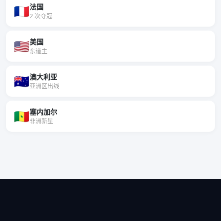
法国
🇫🇷
2 次夺冠
美国
🇺🇸
东道主
澳大利亚
🇦🇺
亚洲区出线
塞内加尔
🇸🇳
非洲新星