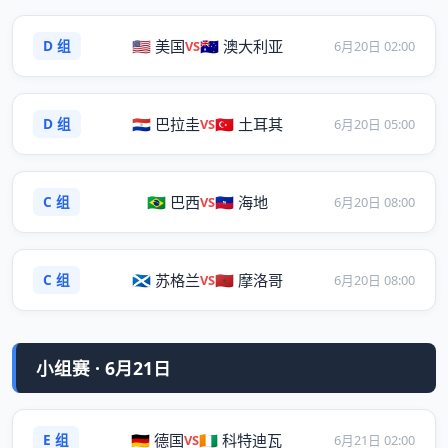
D 组
🇺🇸 美国
🇦🇺 澳大利亚
VS
6月20日 02:00
D 组
🇵🇾 巴拉圭
🇹🇷 土耳其
VS
6月20日 05:00
C 组
🇧🇷 巴西
🇭🇹 海地
VS
6月20日 08:00
C 组
🏴󠁧󠁢󠁳󠁣󠁴󠁿 苏格兰
🇲🇦 摩洛哥
VS
6月20日 08:00
小组赛 · 6月21日
E 组
🇩🇪 德国
🇨🇮 科特迪瓦
VS
6月21日 02:00