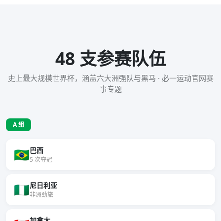
48 支参赛队伍
史上最大规模世界杯，涵盖六大洲强队与黑马 · 必一运动官网赛
事专题
A 组
巴西
🇧🇷
5 次夺冠
尼日利亚
🇳🇬
非洲劲旅
加拿大