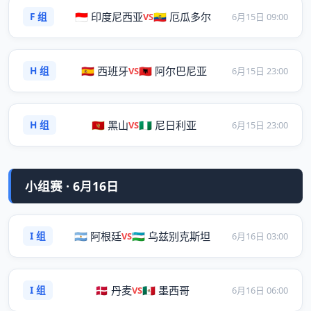
F 组
🇮🇩 印度尼西亚
🇪🇨 厄瓜多尔
VS
6月15日 09:00
H 组
🇪🇸 西班牙
🇦🇱 阿尔巴尼亚
VS
6月15日 23:00
H 组
🇲🇪 黑山
🇳🇬 尼日利亚
VS
6月15日 23:00
小组赛 · 6月16日
I 组
🇦🇷 阿根廷
🇺🇿 乌兹别克斯坦
VS
6月16日 03:00
I 组
🇩🇰 丹麦
🇲🇽 墨西哥
VS
6月16日 06:00