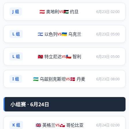
J 组
🇦🇹 奥地利
🇯🇴 约旦
VS
6月23日 02:00
L 组
🇮🇱 以色列
🇺🇦 乌克兰
VS
6月23日 05:00
L 组
🇹🇹 特立尼达
🇨🇱 智利
VS
6月23日 05:00
I 组
🇺🇿 乌兹别克斯坦
🇩🇰 丹麦
VS
6月23日 08:00
小组赛 · 6月24日
K 组
🇬🇧 英格兰
🇬🇱 哥伦比亚
VS
6月24日 02:00