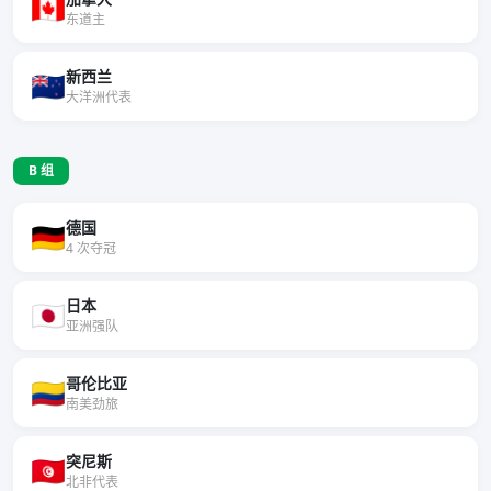
🇨🇦
东道主
新西兰
🇳🇿
大洋洲代表
B 组
德国
🇩🇪
4 次夺冠
日本
🇯🇵
亚洲强队
哥伦比亚
🇨🇴
南美劲旅
突尼斯
🇹🇳
北非代表