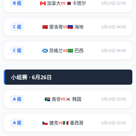
B 组
🇨🇦 加拿大
🇶🇦 卡塔尔
VS
6月25日 02:00
C 组
🇲🇦 摩洛哥
🇭🇹 海地
VS
6月25日 06:00
C 组
🏴󠁧󠁢󠁳󠁣󠁴󠁿 苏格兰
🇧🇷 巴西
VS
6月25日 06:00
小组赛 · 6月26日
A 组
🇿🇦 南非
🇰🇷 韩国
VS
6月26日 02:00
A 组
🇨🇿 捷克
🇲🇽 墨西哥
VS
6月26日 02:00