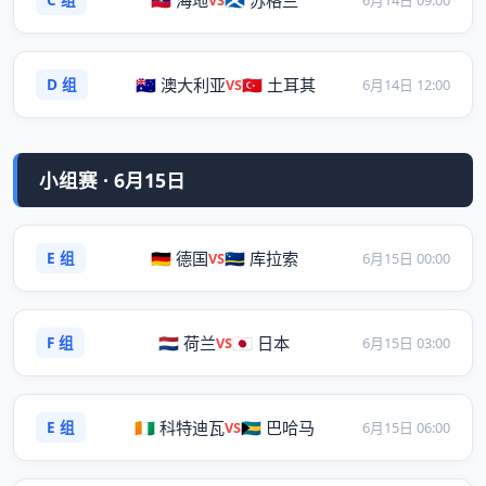
🇭🇹 海地
🏴󠁧󠁢󠁳󠁣󠁴󠁿 苏格兰
D 组
🇦🇺 澳大利亚
🇹🇷 土耳其
VS
6月14日 12:00
小组赛 · 6月15日
E 组
🇩🇪 德国
🇨🇼 库拉索
VS
6月15日 00:00
F 组
🇳🇱 荷兰
🇯🇵 日本
VS
6月15日 03:00
E 组
🇨🇮 科特迪瓦
🇧🇸 巴哈马
VS
6月15日 06:00