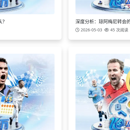
队？
深度分析：琼阿梅尼转会
2026-05-03
45 次阅读