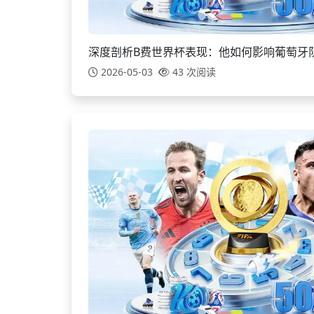
深度剖析B费世界杯表现：他如何影响葡萄牙
2026-05-03
43 次阅读