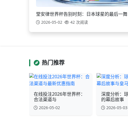
堂安律世界杯告别时刻：日本球星的最后一舞
2026-05-02
42 次阅读
热门推荐
在线投注2026年世界杯：
深度分析：
合法渠道与
的幕后故事
2026-05-02
2026-05-03