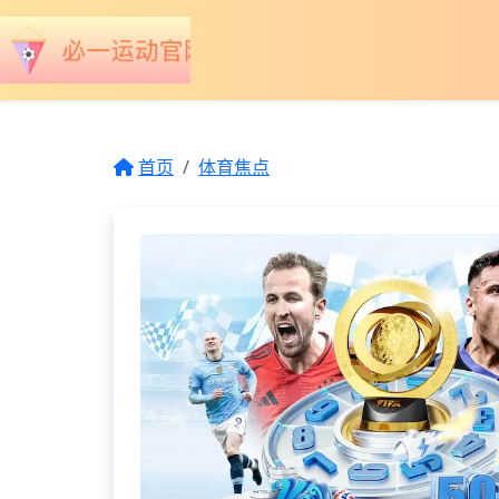
首页
体育焦点