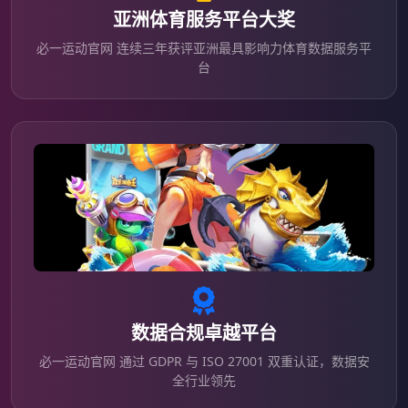
亚洲体育服务平台大奖
必一运动官网 连续三年获评亚洲最具影响力体育数据服务平
台
数据合规卓越平台
必一运动官网 通过 GDPR 与 ISO 27001 双重认证，数据安
全行业领先