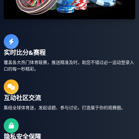
实时比分&赛程
覆盖各大热门体育联赛，推送精准及时，助您不错过必一运动登录入
口的每一秒精彩。
互动社区交流
集结全球体育迷，发起话题、参与讨论，打造属于你的观赛圈。
隐私安全保障