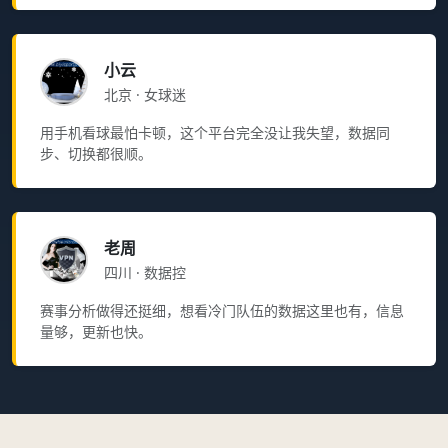
小云
北京 · 女球迷
用手机看球最怕卡顿，这个平台完全没让我失望，数据同
步、切换都很顺。
老周
四川 · 数据控
赛事分析做得还挺细，想看冷门队伍的数据这里也有，信息
量够，更新也快。