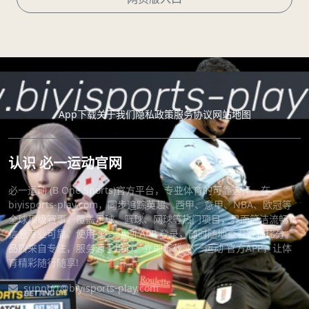
App下载
关于我们
隐私政策
服务协议
网站地图
认识 必一运动官网
必一运动 (B One Sports)官方平台，专业体育的可靠选择，在
biyisports-play.com，同步追踪英超、西甲、意甲、NBA、欧冠等
全球顶级赛事。覆盖足球、篮球、网球等热门项目，界面简洁流畅，
信息专业可靠。使用 必一运动 APP 登录，随时随地查看赛程比分。
品质来自专注，服务源于用心。立即下载 必一运动 官方APP，让体
育精彩随行随享!
support@biyisports-play.com