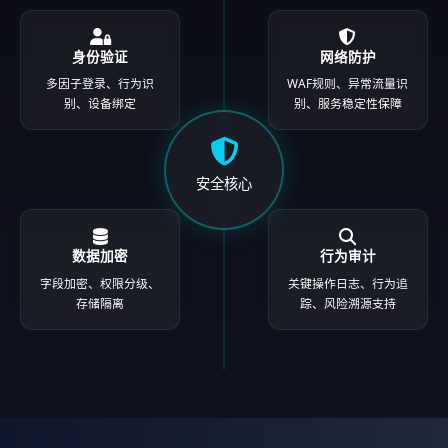
身份验证
网络防护
多因子登录、行为识
WAF规则、异常流量识
别、设备绑定
别、服务稳定性保障
安全核心
数据加密
行为审计
字段加密、权限分级、
关键操作日志、行为追
存储隔离
踪、风险溯源支持